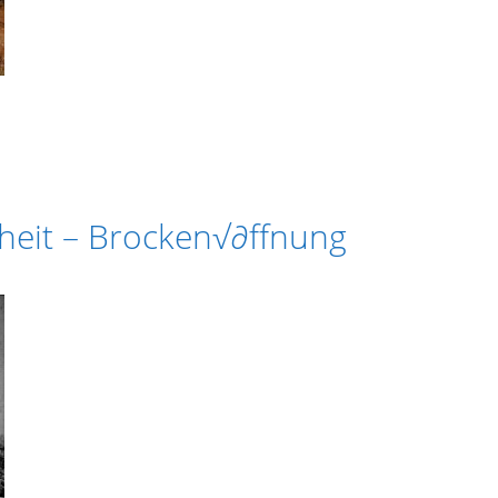
nheit – Brocken√∂ffnung