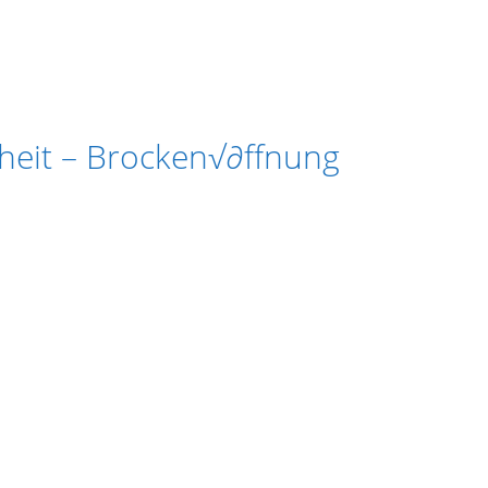
nheit – Brocken√∂ffnung