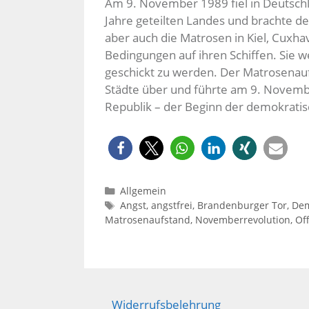
Am 9. November 1989 fiel in Deutsch
Jahre geteilten Landes und brachte de
aber auch die Matrosen in Kiel, Cuxh
Bedingungen auf ihren Schiffen. Sie w
geschickt zu werden. Der Matrosenauf
Städte über und führte am 9. Novemb
Republik – der Beginn der demokratis
Kategorien
Allgemein
Schlagwörter
Angst
,
angstfrei
,
Brandenburger Tor
,
Dem
Matrosenaufstand
,
Novemberrevolution
,
Of
Widerrufsbelehrung