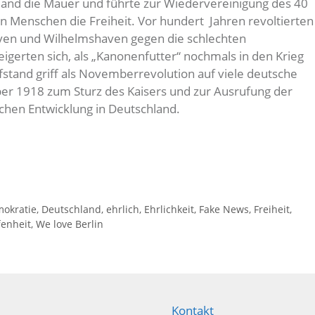
land die Mauer und führte zur Wiedervereinigung des 40
n Menschen die Freiheit. Vor hundert Jahren revoltierten
aven und Wilhelmshaven gegen die schlechten
eigerten sich, als „Kanonenfutter“ nochmals in den Krieg
stand griff als Novemberrevolution auf viele deutsche
er 1918 zum Sturz des Kaisers und zur Ausrufung der
chen Entwicklung in Deutschland.
okratie
,
Deutschland
,
ehrlich
,
Ehrlichkeit
,
Fake News
,
Freiheit
,
fenheit
,
We love Berlin
Kontakt