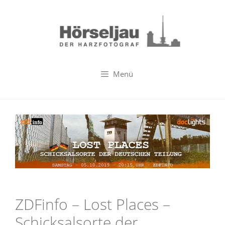
Zum
Inhalt
springen
Menü
ZDFinfo – Lost Places –
Schicksalsorte der