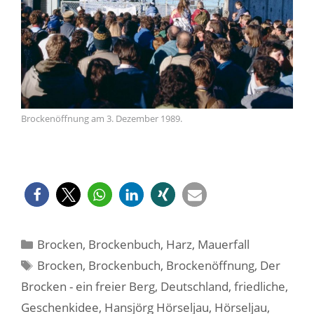
Brockenöffnung am 3. Dezember 1989.
Kategorien
Brocken
,
Brockenbuch
,
Harz
,
Mauerfall
Schlagwörter
Brocken
,
Brockenbuch
,
Brockenöffnung
,
Der
Brocken - ein freier Berg
,
Deutschland
,
friedliche
,
Geschenkidee
,
Hansjörg Hörseljau
,
Hörseljau
,