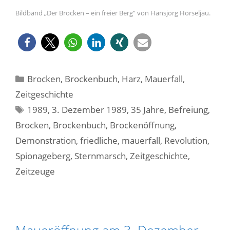
Bildband „Der Brocken – ein freier Berg“ von Hansjörg Hörseljau.
Kategorien
Brocken
,
Brockenbuch
,
Harz
,
Mauerfall
,
Zeitgeschichte
Schlagwörter
1989
,
3. Dezember 1989
,
35 Jahre
,
Befreiung
,
Brocken
,
Brockenbuch
,
Brockenöffnung
,
Demonstration
,
friedliche
,
mauerfall
,
Revolution
,
Spionageberg
,
Sternmarsch
,
Zeitgeschichte
,
Zeitzeuge