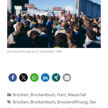
Brockenöffnung am 3. Dezember 1989.
Kategorien
Brocken
,
Brockenbuch
,
Harz
,
Mauerfall
Schlagwörter
Brocken
,
Brockenbuch
,
Brockenöffnung
,
Der