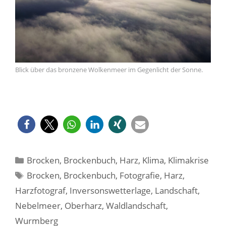
Blick über das bronzene Wolkenmeer im Gegenlicht der Sonne.
Kategorien
Brocken
,
Brockenbuch
,
Harz
,
Klima
,
Klimakrise
Schlagwörter
Brocken
,
Brockenbuch
,
Fotografie
,
Harz
,
Harzfotograf
,
Inversonswetterlage
,
Landschaft
,
Nebelmeer
,
Oberharz
,
Waldlandschaft
,
Wurmberg