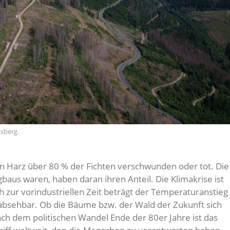
sberg.
n Harz über 80 % der Fichten verschwunden oder tot. Die
baus waren, haben daran ihren Anteil. Die Klimakrise ist
h zur vorindustriellen Zeit beträgt der Temperaturanstieg
 absehbar. Ob die Bäume bzw. der Wald der Zukunft sich
ch dem politischen Wandel Ende der 80er Jahre ist das