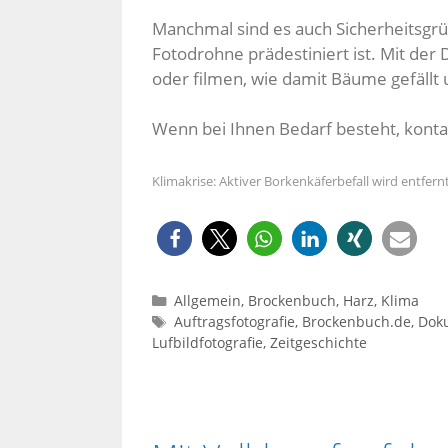
Manchmal sind es auch Sicherheitsgrü
Fotodrohne prädestiniert ist. Mit der
oder filmen, wie damit Bäume gefällt
Wenn bei Ihnen Bedarf besteht, kont
Klimakrise: Aktiver Borkenkäferbefall wird entfernt
Kategorien
Allgemein
,
Brockenbuch
,
Harz
,
Klima
Schlagwörter
Auftragsfotografie
,
Brockenbuch.de
,
Dok
Lufbildfotografie
,
Zeitgeschichte