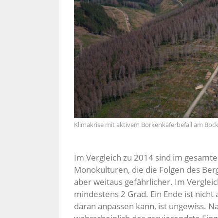
Klimakrise mit aktivem Borkenkäferbefall am Bock
Im Vergleich zu 2014 sind im gesamte
Monokulturen, die die Folgen des Berg
aber weitaus gefährlicher. Im Vergleic
mindestens 2 Grad. Ein Ende ist nicht
daran anpassen kann, ist ungewiss. Na