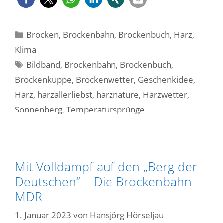
Kategorien
Brocken
,
Brockenbahn
,
Brockenbuch
,
Harz
,
Klima
Schlagwörter
Bildband
,
Brockenbahn
,
Brockenbuch
,
Brockenkuppe
,
Brockenwetter
,
Geschenkidee
,
Harz
,
harzallerliebst
,
harznature
,
Harzwetter
,
Sonnenberg
,
Temperatursprünge
Mit Volldampf auf den „Berg der
Deutschen“ – Die Brockenbahn –
MDR
1. Januar 2023
von
Hansjörg Hörseljau