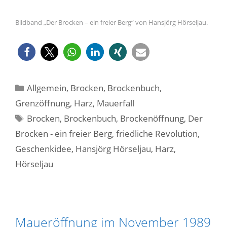
Bildband „Der Brocken – ein freier Berg“ von Hansjörg Hörseljau.
Kategorien
Allgemein
,
Brocken
,
Brockenbuch
,
Grenzöffnung
,
Harz
,
Mauerfall
Schlagwörter
Brocken
,
Brockenbuch
,
Brockenöffnung
,
Der
Brocken - ein freier Berg
,
friedliche Revolution
,
Geschenkidee
,
Hansjörg Hörseljau
,
Harz
,
Hörseljau
Maueröffnung im November 1989