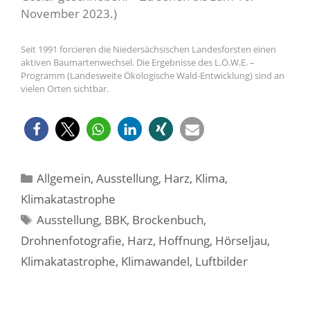
November 2023.)
Seit 1991 forcieren die Niedersächsischen Landesforsten einen
aktiven Baumartenwechsel. Die Ergebnisse des L.Ö.W.E. –
Programm (Landesweite Ökologische Wald-Entwicklung) sind an
vielen Orten sichtbar.
Kategorien
Allgemein
,
Ausstellung
,
Harz
,
Klima
,
Klimakatastrophe
Schlagwörter
Ausstellung
,
BBK
,
Brockenbuch
,
Drohnenfotografie
,
Harz
,
Hoffnung
,
Hörseljau
,
Klimakatastrophe
,
Klimawandel
,
Luftbilder