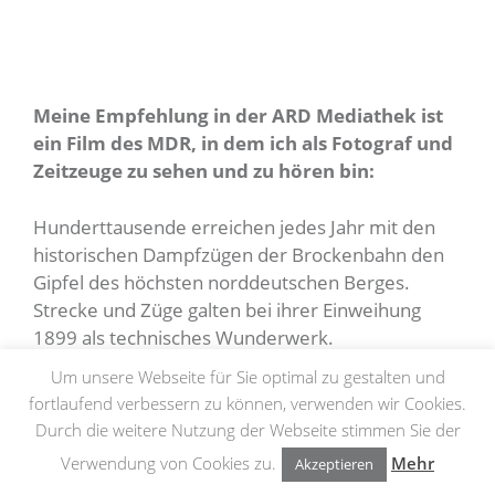
Meine Empfehlung in der ARD Mediathek ist
ein Film des MDR, in dem ich als Fotograf und
Zeitzeuge zu sehen und zu hören bin:
Hunderttausende erreichen jedes Jahr mit den
historischen Dampfzügen der Brockenbahn den
Gipfel des höchsten norddeutschen Berges.
Strecke und Züge galten bei ihrer Einweihung
1899 als technisches Wunderwerk.
Um unsere Webseite für Sie optimal zu gestalten und
Es ist ein informativer und interessanter Film
fortlaufend verbessern zu können, verwenden wir Cookies.
über die Geschichte der Brockenbahn, die
Durch die weitere Nutzung der Webseite stimmen Sie der
Geschichte des Brockens, den Anja Walczak und
Verwendung von Cookies zu.
Mehr
Akzeptieren
Sven Stephan für den MDR produziert haben.